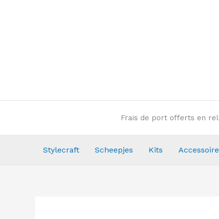
Aller
au
contenu
Frais de port offerts en r
Stylecraft
Scheepjes
Kits
Accessoire