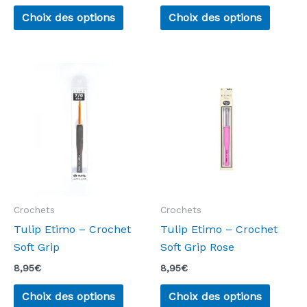
de
Ce
Ce
prix :
Choix des options
Choix des options
produit
produi
8,95€
à
a
a
9,95€
plusieurs
plusie
variations.
variati
Les
Les
options
option
peuvent
peuven
être
être
choisies
choisie
sur
sur
la
la
Crochets
Crochets
page
page
Tulip Etimo – Crochet
Tulip Etimo – Crochet
du
du
Soft Grip
Soft Grip Rose
produit
produi
8,95
€
8,95
€
Ce
Ce
Choix des options
Choix des options
produit
produi