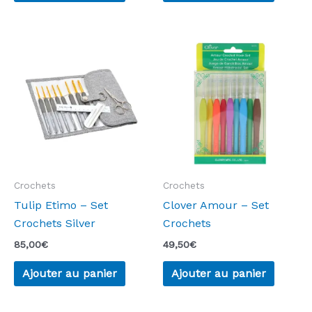
a
a
plusieurs
plusie
variations.
variati
Les
Les
options
option
peuvent
peuven
être
être
choisies
choisie
sur
sur
la
la
Crochets
Crochets
page
page
Tulip Etimo – Set
Clover Amour – Set
du
du
Crochets Silver
Crochets
produit
produi
85,00
€
49,50
€
Ajouter au panier
Ajouter au panier