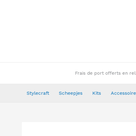
Aller
au
contenu
Frais de port offerts en r
Stylecraft
Scheepjes
Kits
Accessoire