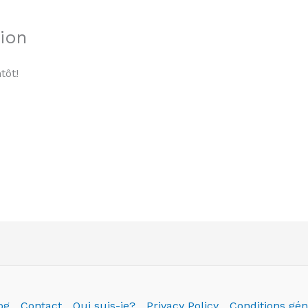
tion
tôt!
og
Contact
Qui suis-je?
Privacy Policy
Conditions gén