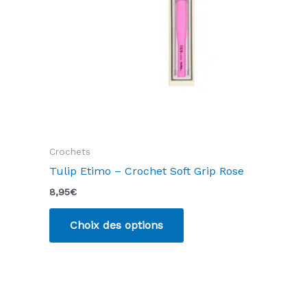
la
page
du
produit
Crochets
Tulip Etimo – Crochet Soft Grip Rose
8,95
€
Ce
Choix des options
produit
a
plusieurs
variations.
Les