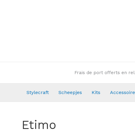
Aller
au
contenu
Frais de port offerts en r
Stylecraft
Scheepjes
Kits
Accessoire
Etimo