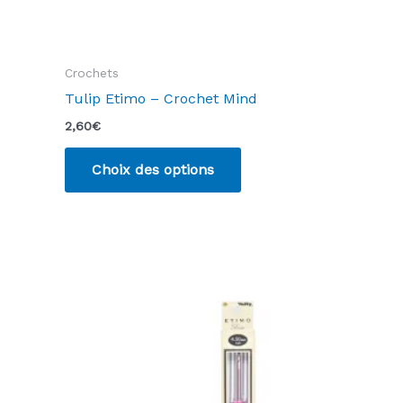
Crochets
Tulip Etimo – Crochet Mind
2,60
€
Ce
Choix des options
produit
a
plusieurs
variations.
Les
options
peuvent
être
choisies
sur