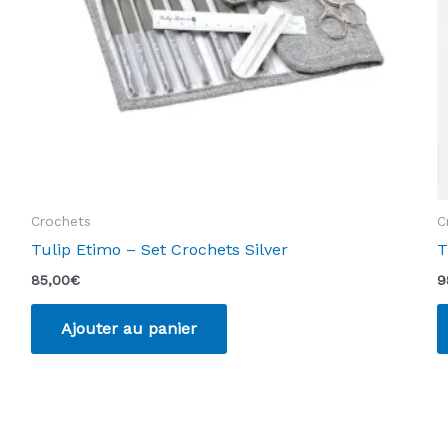
la
page
du
produit
Crochets
C
Tulip Etimo – Set Crochets Silver
T
85,00
€
9
Ajouter au panier