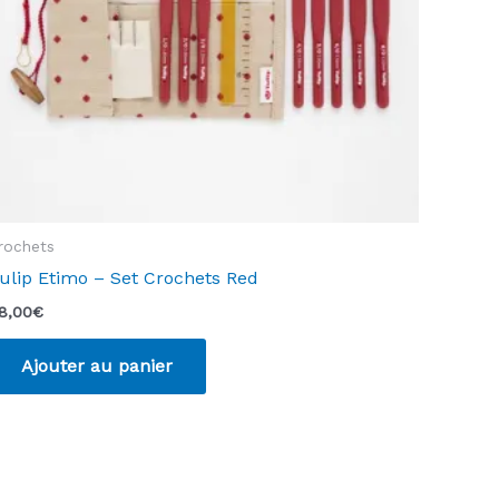
la
page
du
produit
rochets
ulip Etimo – Set Crochets Red
8,00
€
Ajouter au panier