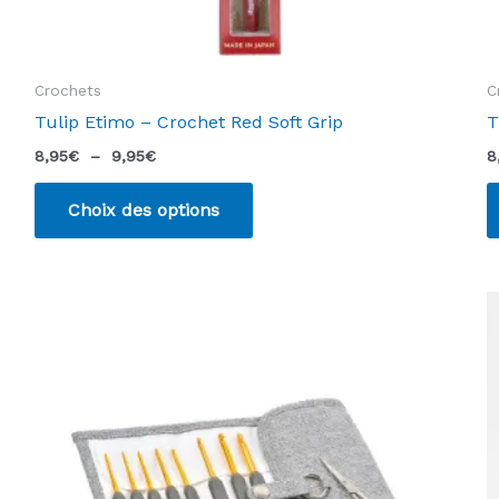
Crochets
C
Tulip Etimo – Crochet Red Soft Grip
T
Plage
8,95
€
–
9,95
€
8
de
Ce
prix :
Choix des options
produit
8,95€
à
a
9,95€
plusieurs
variations.
Les
options
peuvent
être
choisies
sur