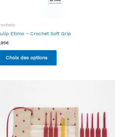
rochets
ulip Etimo – Crochet Soft Grip
,95
€
Ce
Choix des options
produit
a
plusieurs
variations.
Les
options
peuvent
être
choisies
sur