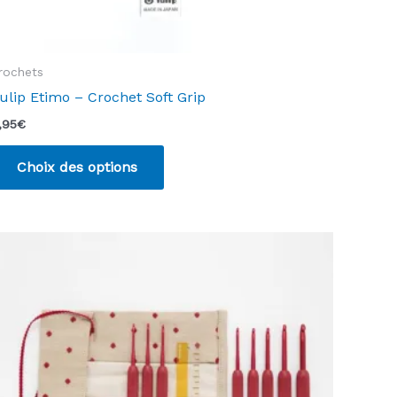
rochets
ulip Etimo – Crochet Soft Grip
,95
€
Ce
Choix des options
produit
a
plusieurs
variations.
Les
options
peuvent
être
choisies
sur