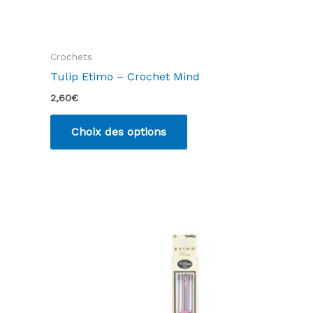
Crochets
Tulip Etimo – Crochet Mind
2,60
€
Ce
Choix des options
produit
a
plusieurs
variations.
Les
options
peuvent
être
choisies
sur