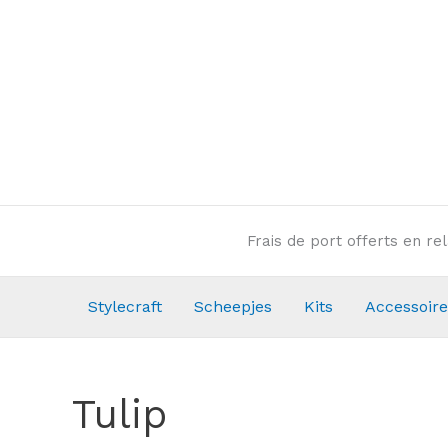
Aller
au
contenu
Frais de port offerts en r
Stylecraft
Scheepjes
Kits
Accessoire
Tulip