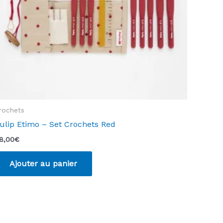
la
page
du
produit
rochets
ulip Etimo – Set Crochets Red
8,00
€
Ajouter au panier