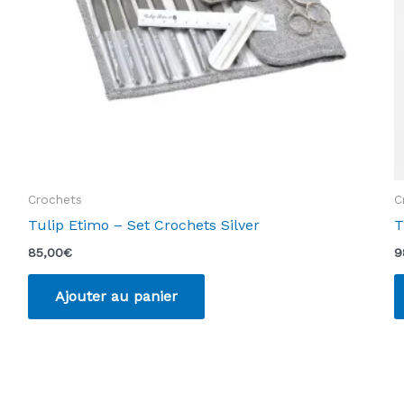
la
page
du
produit
Crochets
C
Tulip Etimo – Set Crochets Silver
T
85,00
€
9
Ajouter au panier