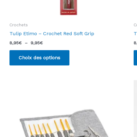
Crochets
C
Tulip Etimo – Crochet Red Soft Grip
T
Plage
8,95
€
–
9,95
€
8
de
Ce
prix :
Choix des options
produit
8,95€
à
a
9,95€
plusieurs
variations.
Les
options
peuvent
être
choisies
sur