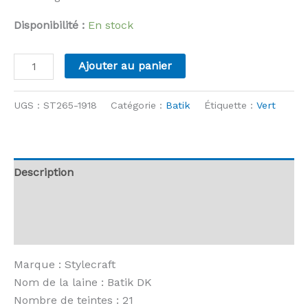
Disponibilité :
En stock
quantité
Ajouter au panier
de
Stylecraft
UGS :
ST265-1918
Catégorie :
Batik
Étiquette :
Vert
-
Batik
-
1918
Description
Mint
Informations complémentaires
Avis (0)
Marque : Stylecraft
Nom de la laine : Batik DK
Nombre de teintes : 21