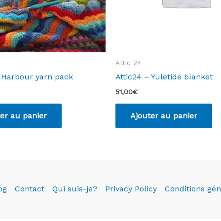
Attic 24
– Harbour yarn pack
Attic24 – Yuletide blanket
51,00
€
er au panier
Ajouter au panier
og
Contact
Qui suis-je?
Privacy Policy
Conditions gén