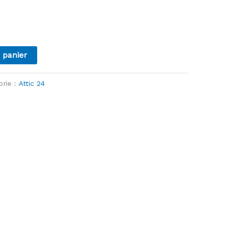
 panier
orie :
Attic 24