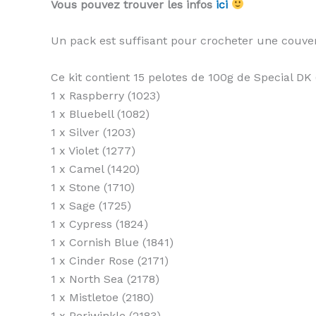
Vous pouvez trouver les infos
ici
Un pack est suffisant pour crocheter une couv
Ce kit contient 15 pelotes de 100g de Special DK
1 x Raspberry (1023)
1 x Bluebell (1082)
1 x Silver (1203)
1 x Violet (1277)
1 x Camel (1420)
1 x Stone (1710)
1 x Sage (1725)
1 x Cypress (1824)
1 x Cornish Blue (1841)
1 x Cinder Rose (2171)
1 x North Sea (2178)
1 x Mistletoe (2180)
1 x Periwinkle (2183)