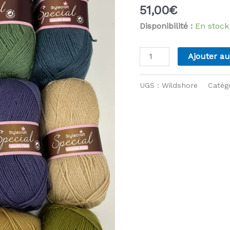
51,00
€
Disponibilité :
En stock
quantité
Ajouter au
de
Attic24
UGS :
Wildshore
Catég
-
Wildshore