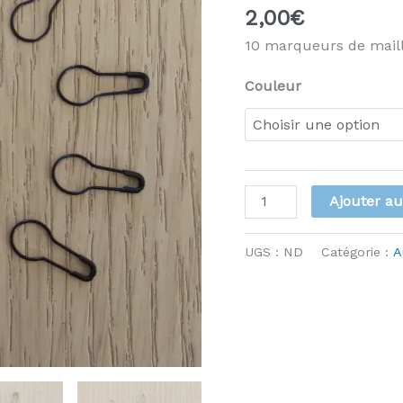
2,00
€
10 marqueurs de maille
Couleur
quantité
Ajouter au
de
Marqueurs
UGS :
ND
Catégorie :
A
de
mailles
x
10