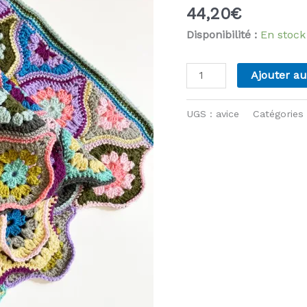
44,20
€
Disponibilité :
En stock
quantité
Ajouter au
de
Mystical
UGS :
avice
Catégories
Lanterns
-
kit
Avice