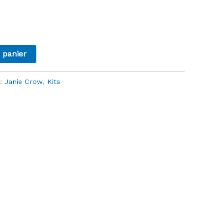
 panier
 :
Janie Crow
,
Kits