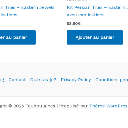
an Tiles – Eastern Jewels
Kit Persian Tiles – Eastern
ications
avec explications
53,60
€
er au panier
Ajouter au panier
og
Contact
Qui suis-je?
Privacy Policy
Conditions gén
ght © 2026 Toudoulaines | Propulsé par
Thème WordPress