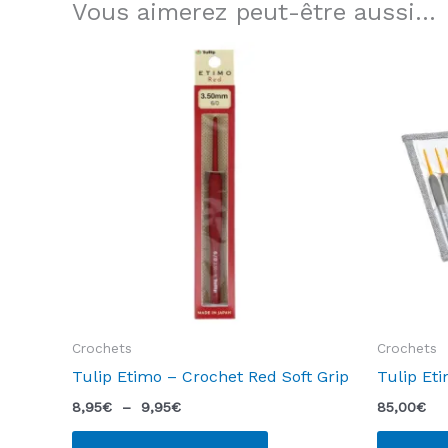
Vous aimerez peut-être aussi…
Crochets
Crochets
Tulip Etimo – Crochet Red Soft Grip
Tulip Eti
Plage
8,95
€
–
9,95
€
85,00
€
de
Ce
prix :