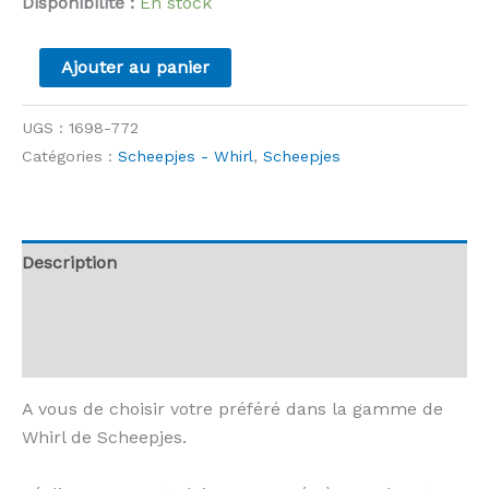
Disponibilité :
En stock
quantité
Ajouter au panier
de
Whirl
UGS :
1698-772
-
Catégories :
Scheepjes - Whirl
,
Scheepjes
772
-
Banana
Cream
Description
Hi
Informations complémentaires
Avis (0)
A vous de choisir votre préféré dans la gamme de
Whirl de Scheepjes.