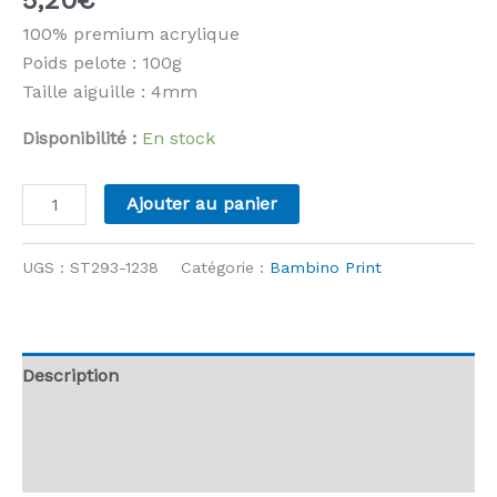
100% premium acrylique
Poids pelote : 100g
Taille aiguille : 4mm
Disponibilité :
En stock
quantité
Ajouter au panier
de
Stylecraft
UGS :
ST293-1238
Catégorie :
Bambino Print
-
Bambino
Print
-
Description
1238
Informations complémentaires
Rag
Doll
Avis (0)