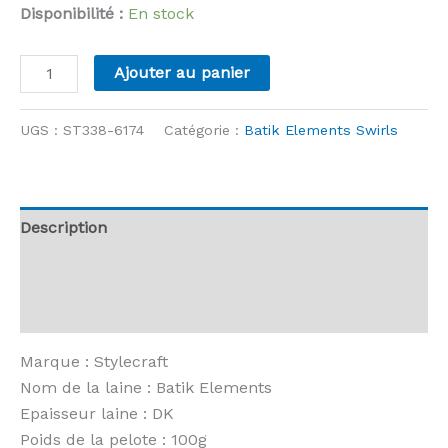
Disponibilité :
En stock
quantité
Ajouter au panier
de
Stylecraft
UGS :
ST338-6174
Catégorie :
Batik Elements Swirls
-
Batik
Elements
Swirl
Description
-
Informations complémentaires
6174
Fire
Avis (0)
Marque : Stylecraft
Nom de la laine : Batik Elements
Epaisseur laine : DK
Poids de la pelote : 100g