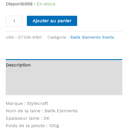
Disponibilité :
En stock
quantité
Ajouter au panier
de
Stylecraft
UGS :
ST338-6180
Catégorie :
Batik Elements Swirls
-
Batik
Elements
Swirl
Description
-
Informations complémentaires
6180
Forest
Avis (0)
Marque : Stylecraft
Nom de la laine : Batik Elements
Epaisseur laine : DK
Poids de la pelote : 100g