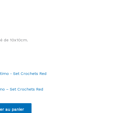
rré de 10x10cm.
imo – Set Crochets Red
er au panier