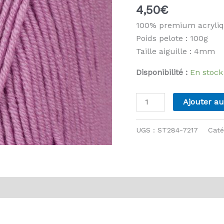
4,50
€
100% premium acryli
Poids pelote : 100g
Taille aiguille : 4mm
Disponibilité :
En stock
quantité
Ajouter au
de
Stylecraft
UGS :
ST284-7217
Caté
-
Bellissima
-
7217
vis (0)
Orchid
Haze