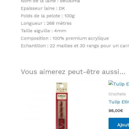
Nom de la laine : Bellisima
Epaisseur laine : DK
Poids de la pelote : 100g
Longueur : 268 mètres
Taille aiguille : 4mm
Composition : 100% premium acrylique
Echantillon : 22 mailles et 30 rangs pour un ca
Vous aimerez peut-être aussi…
Crochets
Tulip Et
98,00
€
Ajout