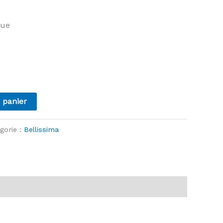
que
 panier
gorie :
Bellissima