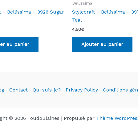
Bellissima
t – Bellissima – 3926 Sugar
Stylecraft – Bellissima – 39
Teal
4,50
€
er au panier
Ajouter au panier
og
Contact
Qui suis-je?
Privacy Policy
Conditions gén
ght © 2026 Toudoulaines | Propulsé par
Thème WordPress