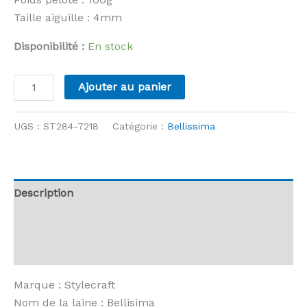
Taille aiguille : 4mm
Disponibilité :
En stock
quantité
Ajouter au panier
de
Stylecraft
UGS :
ST284-7218
Catégorie :
Bellissima
-
Bellissima
-
7218
Description
Perfectly
Informations complémentaires
Peach
Avis (0)
Marque : Stylecraft
Nom de la laine : Bellisima