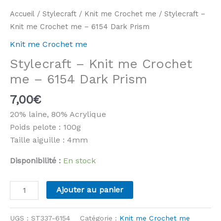
Accueil
/
Stylecraft
/
Knit me Crochet me
/ Stylecraft –
Knit me Crochet me – 6154 Dark Prism
Knit me Crochet me
Stylecraft – Knit me Crochet
me – 6154 Dark Prism
7,00
€
20% laine, 80% Acrylique
Poids pelote : 100g
Taille aiguille : 4mm
Disponibilité :
En stock
quantité
Ajouter au panier
de
Stylecraft
UGS :
ST337-6154
Catégorie :
Knit me Crochet me