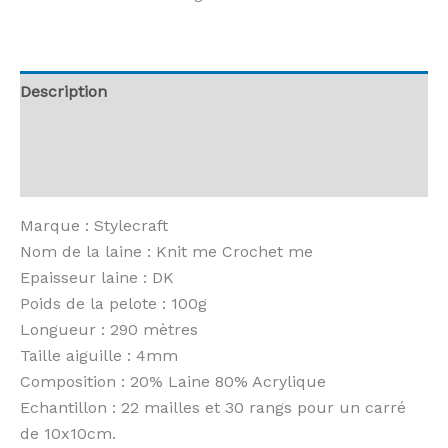
-
Knit
me
Crochet
Description
me
Informations complémentaires
-
6154
Avis (0)
Dark
Prism
Marque : Stylecraft
Nom de la laine : Knit me Crochet me
Epaisseur laine : DK
Poids de la pelote : 100g
Longueur : 290 mètres
Taille aiguille : 4mm
Composition : 20% Laine 80% Acrylique
Echantillon : 22 mailles et 30 rangs pour un carré
de 10x10cm.