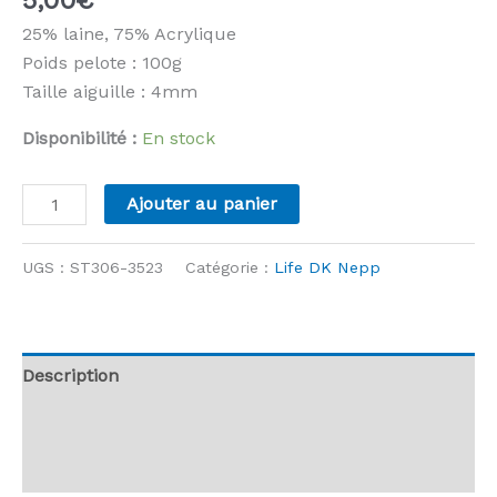
25% laine, 75% Acrylique
Poids pelote : 100g
Taille aiguille : 4mm
Disponibilité :
En stock
quantité
Ajouter au panier
de
Stylecraft
UGS :
ST306-3523
Catégorie :
Life DK Nepp
-
Life
DK
Nepp
Description
-
Informations complémentaires
3523
Indigo
Avis (0)