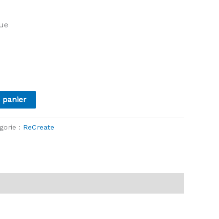
que
 panier
gorie :
ReCreate