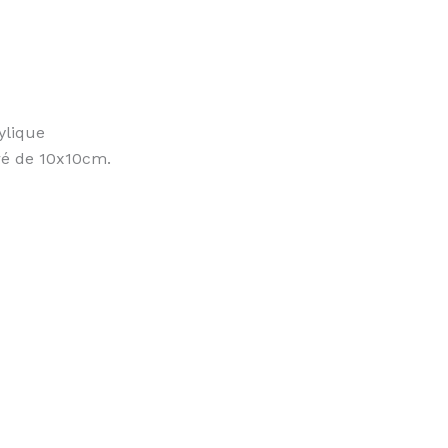
ylique
rré de 10x10cm.