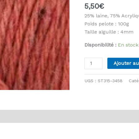
5,50
€
25% laine, 75% Acryli
Poids pelote : 100g
Taille aiguille : 4mm
Disponibilité :
En stock
quantité
Ajouter au
de
Stylecraft
UGS :
ST315-3458
Caté
-
Recreate
DK
-
vis (0)
3458
Blush