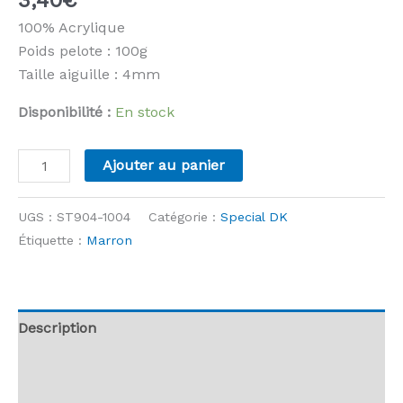
100% Acrylique
Poids pelote : 100g
Taille aiguille : 4mm
Disponibilité :
En stock
quantité
Ajouter au panier
de
Stylecraft
UGS :
ST904-1004
Catégorie :
Special DK
-
Étiquette :
Marron
Special
DK
-
1004
Description
Dark
Informations complémentaires
Brown