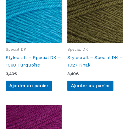
Special DK
Special DK
Stylecraft – Special DK –
Stylecraft – Special DK –
1068 Turquoise
1027 Khaki
3,40
€
3,40
€
Ajouter au panier
Ajouter au panier