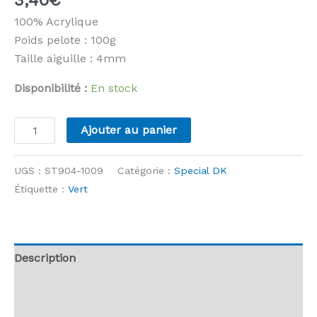
100% Acrylique
Poids pelote : 100g
Taille aiguille : 4mm
Disponibilité :
En stock
quantité
Ajouter au panier
de
Stylecraft
UGS :
ST904-1009
Catégorie :
Special DK
-
Étiquette :
Vert
Special
DK
-
1009
Description
Bottle
Informations complémentaires