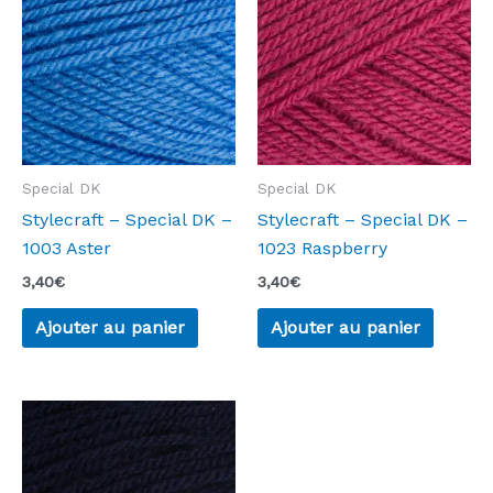
Special DK
Special DK
Stylecraft – Special DK –
Stylecraft – Special DK –
1003 Aster
1023 Raspberry
3,40
€
3,40
€
Ajouter au panier
Ajouter au panier