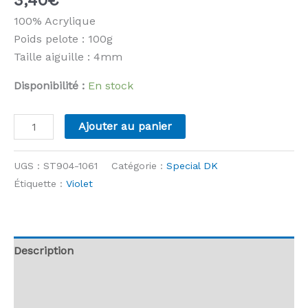
100% Acrylique
Poids pelote : 100g
Taille aiguille : 4mm
Disponibilité :
En stock
quantité
Ajouter au panier
de
Stylecraft
UGS :
ST904-1061
Catégorie :
Special DK
-
Étiquette :
Violet
Special
DK
-
1061
Description
Plum
Informations complémentaires