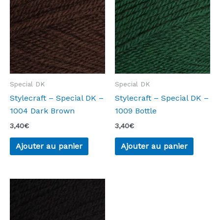
Special DK
Special DK
Stylecraft – Special DK –
Stylecraft – Special DK –
1004 Dark Brown
1009 Bottle
3,40
€
3,40
€
Ajouter au panier
Ajouter au panier