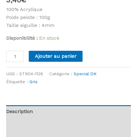
100% Acrylique
Poids pelote : 100g
Taille aiguille : 4mm
Disponibilité :
En stock
quantité
Ajouter au panier
de
Stylecraft
UGS :
ST904-1128
Catégorie :
Special DK
-
Étiquette :
Gris
Special
DK
-
1128
Description
Charcoal
Informations complémentaires