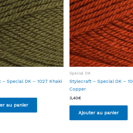
Special DK
t – Special DK – 1027 Khaki
Stylecraft – Special DK – 1
Copper
3,40
€
er au panier
Ajouter au panier