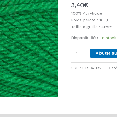
3,40
€
100% Acrylique
Poids pelote : 100g
Taille aiguille : 4mm
Disponibilité :
En stock
quantité
Ajouter au
de
Stylecraft
UGS :
ST904-1826
Caté
-
Special
DK
-
1826
Kelly
Green