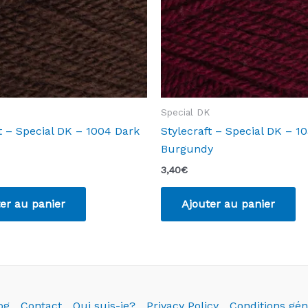
Special DK
t – Special DK – 1004 Dark
Stylecraft – Special DK – 1
Burgundy
3,40
€
er au panier
Ajouter au panier
og
Contact
Qui suis-je?
Privacy Policy
Conditions gén