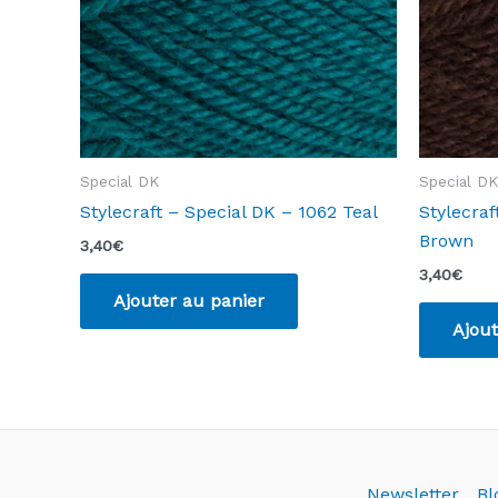
Special DK
Special DK
Stylecraft – Special DK – 1062 Teal
Stylecraf
Brown
3,40
€
3,40
€
Ajouter au panier
Ajout
Newsletter
Bl