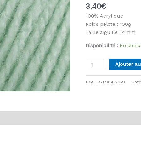
3,40
€
100% Acrylique
Poids pelote : 100g
Taille aiguille : 4mm
Disponibilité :
En stock
quantité
Ajouter au
de
Stylecraft
UGS :
ST904-2189
Caté
-
Special
DK
-
vis (0)
2189
Tea
Green