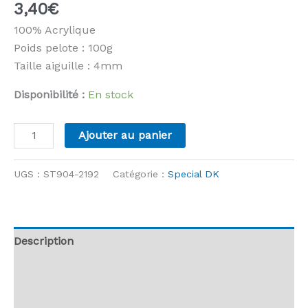
3,40
€
100% Acrylique
Poids pelote : 100g
Taille aiguille : 4mm
Disponibilité :
En stock
quantité
Ajouter au panier
de
Stylecraft
UGS :
ST904-2192
Catégorie :
Special DK
-
Special
DK
-
Description
2192
Informations complémentaires
Indigo
Mix
Avis (0)