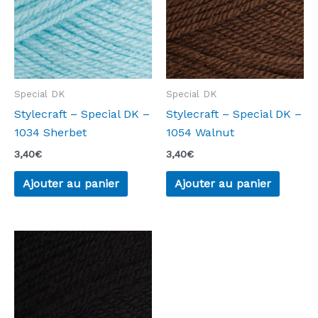
Special DK
Special DK
Stylecraft – Special DK –
Stylecraft – Special DK –
1034 Sherbet
1054 Walnut
3,40
€
3,40
€
Ajouter au panier
Ajouter au panier