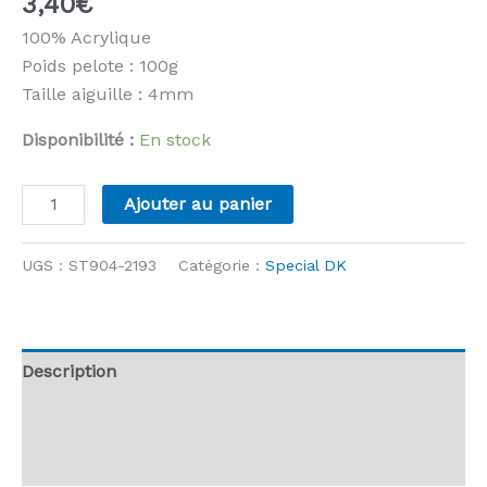
3,40
€
100% Acrylique
Poids pelote : 100g
Taille aiguille : 4mm
Disponibilité :
En stock
quantité
Ajouter au panier
de
Stylecraft
UGS :
ST904-2193
Catégorie :
Special DK
-
Special
DK
-
Description
2193
Informations complémentaires
Strawberry
Mix
Avis (0)