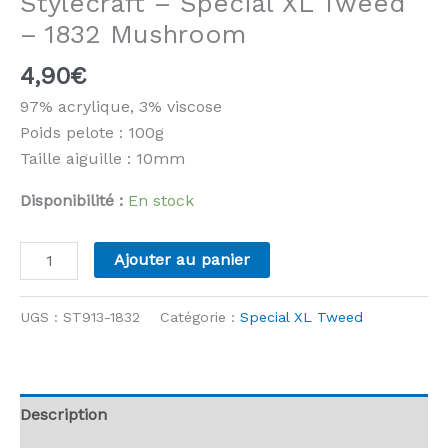
Stylecraft – Special XL Tweed
– 1832 Mushroom
4,90
€
97% acrylique, 3% viscose
Poids pelote : 100g
Taille aiguille : 10mm
Disponibilité :
En stock
quantité
Ajouter au panier
de
Stylecraft
UGS :
ST913-1832
Catégorie :
Special XL Tweed
-
Special
XL
Tweed
Description
-