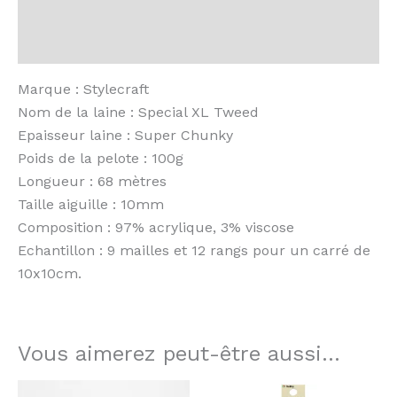
Informations complémentaires
1832
Mushroom
Avis (0)
Marque : Stylecraft
Nom de la laine : Special XL Tweed
Epaisseur laine : Super Chunky
Poids de la pelote : 100g
Longueur : 68 mètres
Taille aiguille : 10mm
Composition : 97% acrylique, 3% viscose
Echantillon : 9 mailles et 12 rangs pour un carré de
10x10cm.
Vous aimerez peut-être aussi…