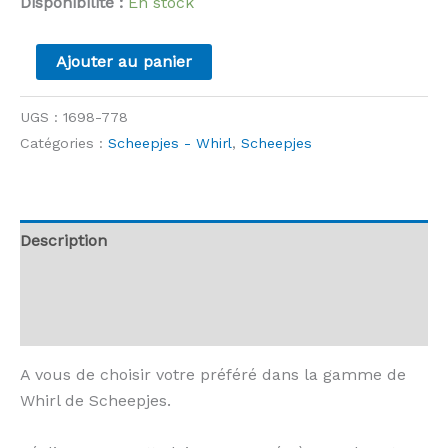
Disponibilité :
En stock
quantité
Ajouter au panier
de
Whirl
UGS :
1698-778
-
Catégories :
Scheepjes - Whirl
,
Scheepjes
778
-
Turkish
Delight
Description
Informations complémentaires
Avis (0)
A vous de choisir votre préféré dans la gamme de
Whirl de Scheepjes.