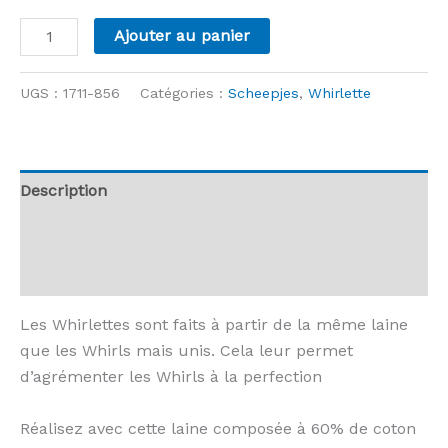
quantité
Ajouter au panier
de
Whirlette
UGS :
1711-856
Catégories :
Scheepjes
,
Whirlette
-
856
-
Mint
Description
Informations complémentaires
Avis (0)
Les Whirlettes sont faits à partir de la même laine
que les Whirls mais unis. Cela leur permet
d’agrémenter les Whirls à la perfection
Réalisez avec cette laine composée à 60% de coton