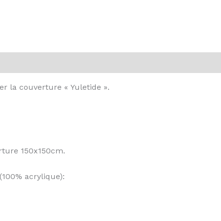
vis (0)
er la couverture « Yuletide ».
erture 150x150cm.
 (100% acrylique):