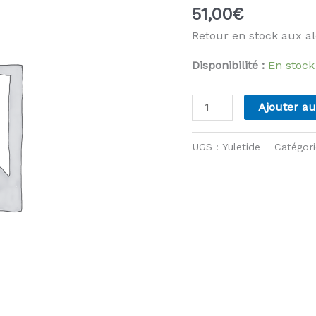
51,00
€
Retour en stock aux a
Disponibilité :
En stock
quantité
Ajouter au
de
Attic24
UGS :
Yuletide
Catégori
-
Yuletide
blanket