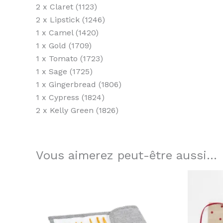
2 x Claret (1123)
2 x Lipstick (1246)
1 x Camel (1420)
1 x Gold (1709)
1 x Tomato (1723)
1 x Sage (1725)
1 x Gingerbread (1806)
1 x Cypress (1824)
2 x Kelly Green (1826)
Vous aimerez peut-être aussi…