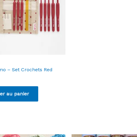
imo – Set Crochets Red
er au panier