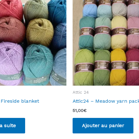
Attic 24
 Fireside blanket
Attic24 – Meadow yarn pac
51,00
€
la suite
Ajouter au panier