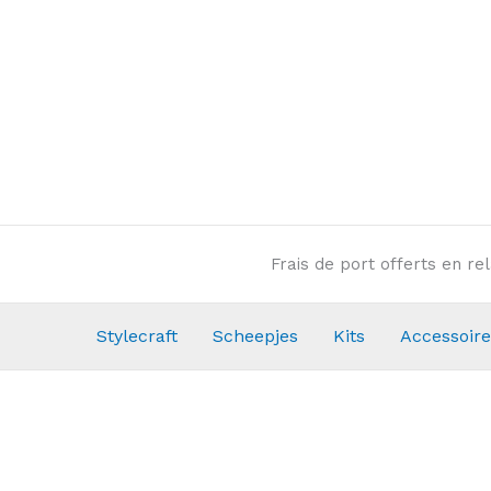
Aller
au
contenu
Frais de port offerts en r
Stylecraft
Scheepjes
Kits
Accessoire