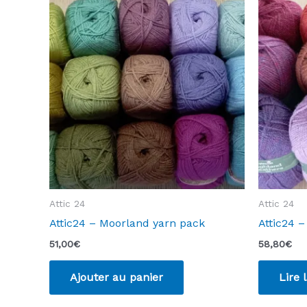
Attic 24
Attic 24
Attic24 – Moorland yarn pack
Attic24 –
51,00
€
58,80
€
Ajouter au panier
Lire 