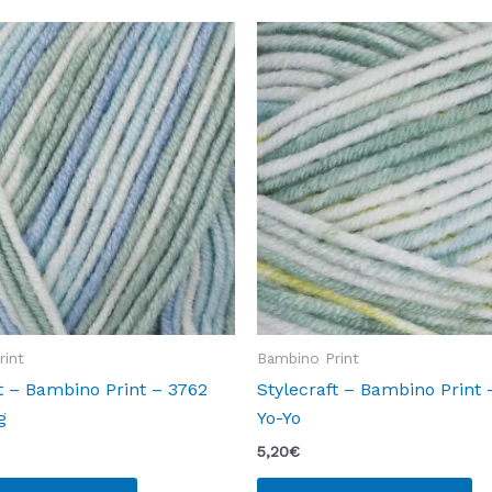
rint
Bambino Print
t – Bambino Print – 3762
Stylecraft – Bambino Print 
g
Yo-Yo
5,20
€