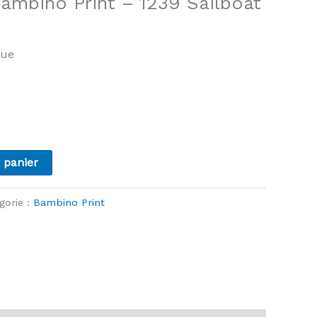
Bambino Print – 1239 Sailboat
que
 panier
gorie :
Bambino Print