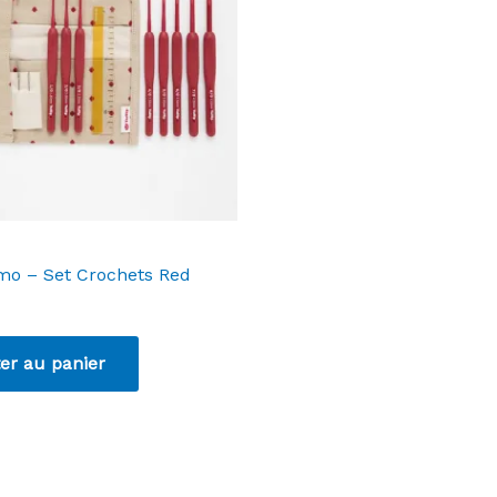
imo – Set Crochets Red
er au panier