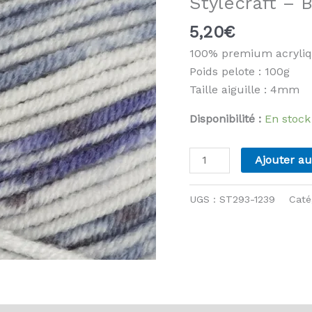
Stylecraft – 
5,20
€
100% premium acryli
Poids pelote : 100g
Taille aiguille : 4mm
Disponibilité :
En stock
quantité
Ajouter au
de
Stylecraft
UGS :
ST293-1239
Caté
-
Bambino
Print
-
1239
Sailboat