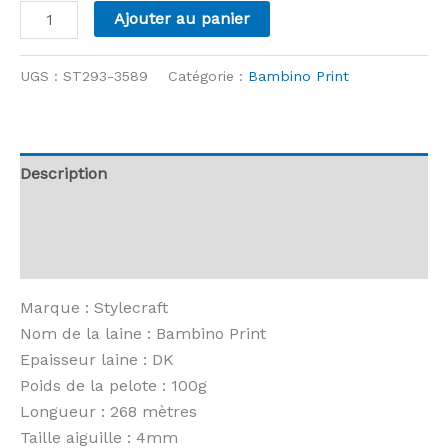
quantité
Ajouter au panier
de
Stylecraft
UGS :
ST293-3589
Catégorie :
Bambino Print
-
Bambino
Print
-
Description
3589
Informations complémentaires
Puzzle
Avis (0)
Marque : Stylecraft
Nom de la laine : Bambino Print
Epaisseur laine : DK
Poids de la pelote : 100g
Longueur : 268 mètres
Taille aiguille : 4mm