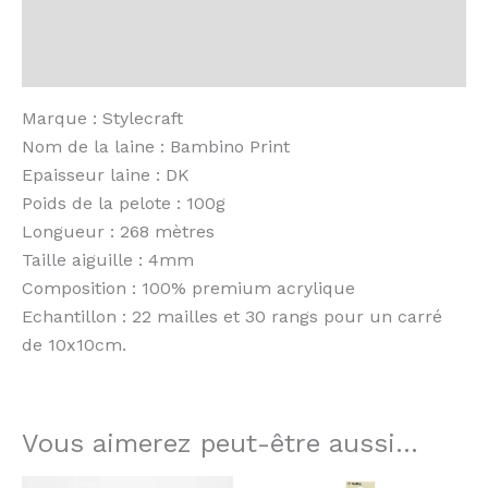
Informations complémentaires
Building
Blocks
Avis (0)
Marque : Stylecraft
Nom de la laine : Bambino Print
Epaisseur laine : DK
Poids de la pelote : 100g
Longueur : 268 mètres
Taille aiguille : 4mm
Composition : 100% premium acrylique
Echantillon : 22 mailles et 30 rangs pour un carré
de 10x10cm.
Vous aimerez peut-être aussi…