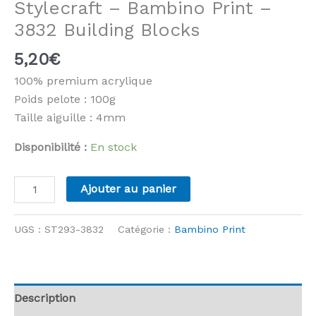
Stylecraft – Bambino Print –
3832 Building Blocks
5,20
€
100% premium acrylique
Poids pelote : 100g
Taille aiguille : 4mm
Disponibilité :
En stock
quantité
Ajouter au panier
de
Stylecraft
UGS :
ST293-3832
Catégorie :
Bambino Print
-
Bambino
Print
-
Description
3832