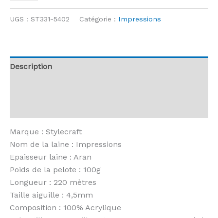
de
Stylecraft
UGS :
ST331-5402
Catégorie :
Impressions
-
Impressions
-
5402
Description
Parasol
Informations complémentaires
Avis (0)
Marque : Stylecraft
Nom de la laine : Impressions
Epaisseur laine : Aran
Poids de la pelote : 100g
Longueur : 220 mètres
Taille aiguille : 4,5mm
Composition : 100% Acrylique