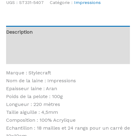
UGS :
ST331-5407
Catégorie :
Impressions
-
Impressions
-
5407
Description
End
Informations complémentaires
of
Summer
Avis (0)
Marque : Stylecraft
Nom de la laine : Impressions
Epaisseur laine : Aran
Poids de la pelote : 100g
Longueur : 220 mètres
Taille aiguille : 4,5mm
Composition : 100% Acrylique
Echantillon : 18 mailles et 24 rangs pour un carré de
10x10cm.