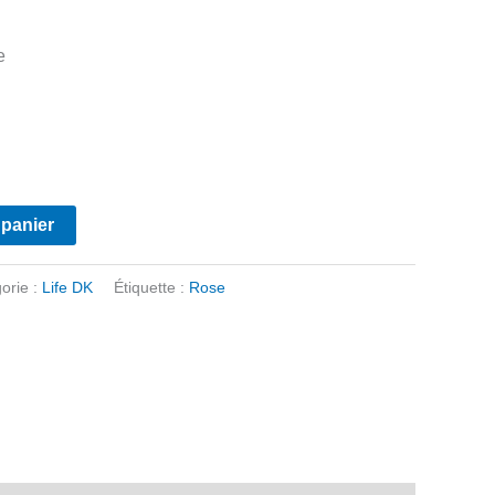
e
 panier
orie :
Life DK
Étiquette :
Rose