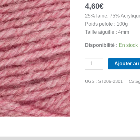
4,60
€
25% laine, 75% Acryliqu
Poids pelote : 100g
Taille aiguille : 4mm
Disponibilité :
En stock
quantité
Ajouter au
de
Stylecraft
UGS :
ST206-2301
Catég
-
Life
DK
-
2301
Rose