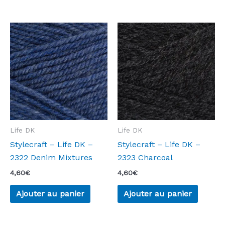
Life DK
Life DK
Stylecraft – Life DK –
Stylecraft – Life DK –
2322 Denim Mixtures
2323 Charcoal
4,60
€
4,60
€
Ajouter au panier
Ajouter au panier