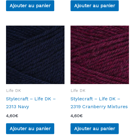
Ajouter au panier
Ajouter au panier
Life DK
Life DK
Stylecraft – Life DK –
Stylecraft – Life DK –
2313 Navy
2319 Cranberry Mixtures
4,60
€
4,60
€
Ajouter au panier
Ajouter au panier