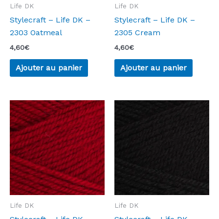
Life DK
Life DK
Stylecraft – Life DK –
Stylecraft – Life DK –
2303 Oatmeal
2305 Cream
4,60
€
4,60
€
Ajouter au panier
Ajouter au panier
Life DK
Life DK