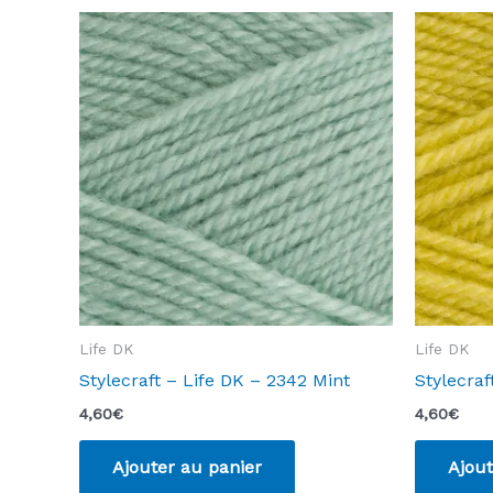
Life DK
Life DK
Stylecraft – Life DK – 2342 Mint
Stylecraf
4,60
€
4,60
€
Ajouter au panier
Ajout