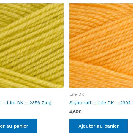
Life DK
t – Life DK – 2356 Zing
Stylecraft – Life DK – 2394 
4,60
€
er au panier
Ajouter au panier