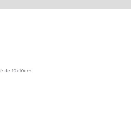
vis (0)
rré de 10x10cm.