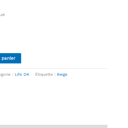
que
 panier
égorie :
Life DK
Étiquette :
Beige