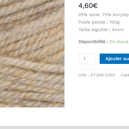
4,60
€
25% laine, 75% Acryli
Poids pelote : 100g
Taille aiguille : 4mm
Disponibilité :
En stock
quantité
Ajouter au
de
Stylecraft
UGS :
ST206-2303
Cat
-
Life
DK
-
2303
Oatmeal