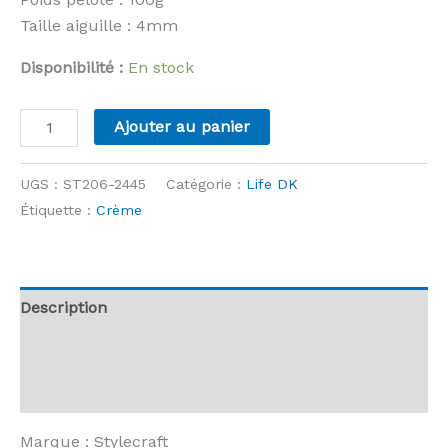
Taille aiguille : 4mm
Disponibilité :
En stock
quantité
Ajouter au panier
de
Stylecraft
UGS :
ST206-2445
Catégorie :
Life DK
-
Étiquette :
Crème
Life
DK
-
2445
Description
Parchment
Informations complémentaires
Avis (0)
Marque : Stylecraft