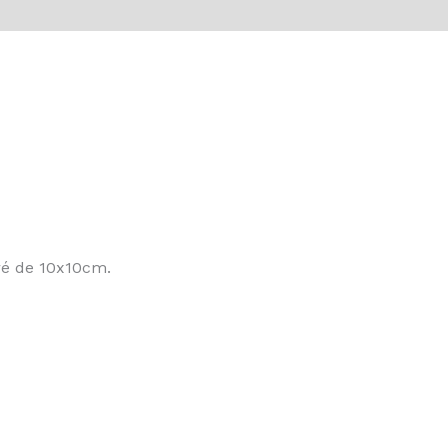
vis (0)
rré de 10x10cm.