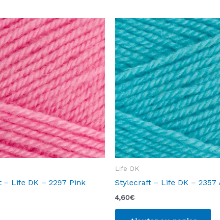
Life DK
t – Life DK – 2297 Pink
Stylecraft – Life DK – 2357
4,60
€