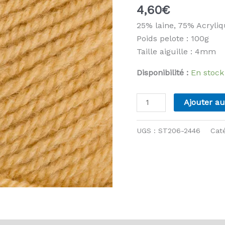
4,60
€
25% laine, 75% Acryli
Poids pelote : 100g
Taille aiguille : 4mm
Disponibilité :
En stock
quantité
Ajouter au
de
Stylecraft
UGS :
ST206-2446
Cat
-
Life
DK
-
2446
Caramel