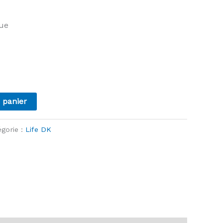
que
 panier
égorie :
Life DK