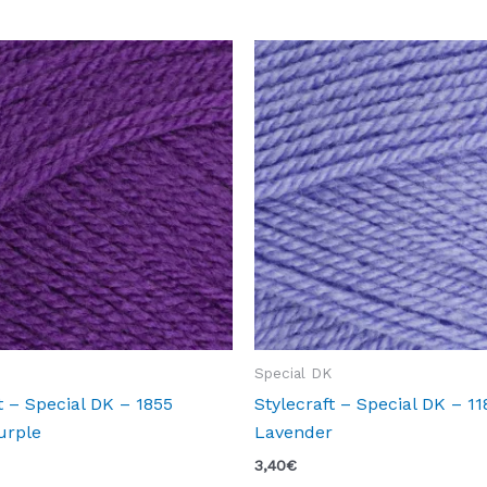
Special DK
t – Special DK – 1855
Stylecraft – Special DK – 11
urple
Lavender
3,40
€