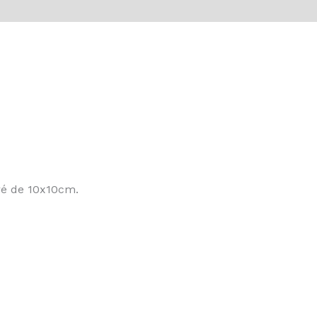
vis (0)
rré de 10x10cm.