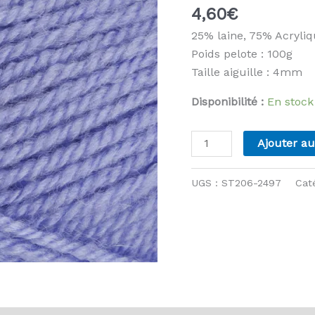
4,60
€
25% laine, 75% Acryli
Poids pelote : 100g
Taille aiguille : 4mm
Disponibilité :
En stock
quantité
Ajouter au
de
Stylecraft
UGS :
ST206-2497
Cat
-
Life
DK
-
2497
Hyacinth