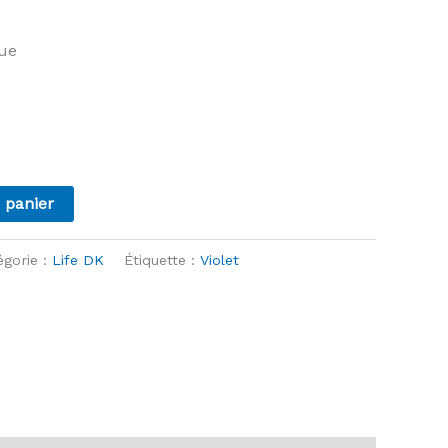
que
 panier
égorie :
Life DK
Étiquette :
Violet