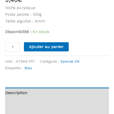
100% Acrylique
Poids pelote : 100g
Taille aiguille : 4mm
Disponibilité :
En stock
quantité
Ajouter au panier
de
Stylecraft
UGS :
ST904-1117
Catégorie :
Special DK
-
Étiquette :
Bleu
Special
DK
-
1117
Description
Royal
Informations complémentaires