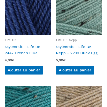
Life DK
Life DK Nepp
Stylecraft – Life DK –
Stylecraft – Life DK
2447 French Blue
Nepp – 2298 Duck Egg
4,60
€
5,00
€
Ajouter au panier
Ajouter au panier