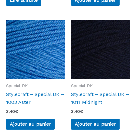
Lire la suite
Ajouter au panier
Special DK
Special DK
Stylecraft – Special DK –
Stylecraft – Special DK –
1003 Aster
1011 Midnight
3,40
€
3,40
€
Ajouter au panier
Ajouter au panier