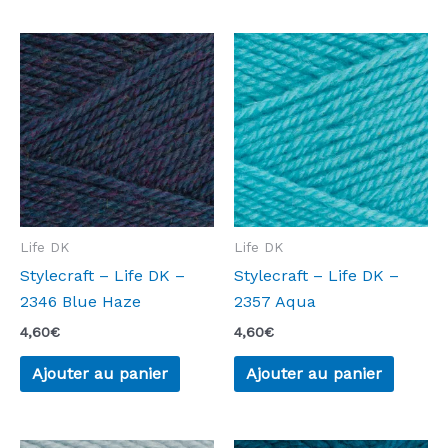
Life DK
Life DK
Stylecraft – Life DK –
Stylecraft – Life DK –
2346 Blue Haze
2357 Aqua
4,60
€
4,60
€
Ajouter au panier
Ajouter au panier