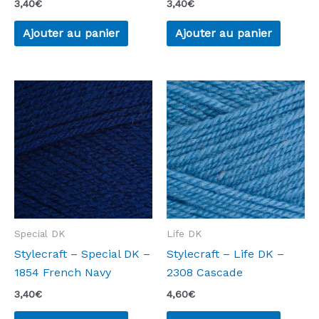
3,40
€
3,40
€
Ajouter au panier
Ajouter au panier
Special DK
Life DK
Stylecraft – Special DK –
Stylecraft – Life DK –
1854 French Navy
2308 Cascade
3,40
€
4,60
€