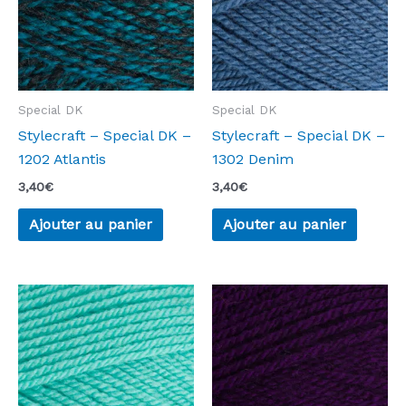
Special DK
Special DK
Stylecraft – Special DK –
Stylecraft – Special DK –
1202 Atlantis
1302 Denim
3,40
€
3,40
€
Ajouter au panier
Ajouter au panier