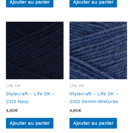
Ajouter au panier
Ajouter au panier
Life DK
Life DK
Stylecraft – Life DK –
Stylecraft – Life DK –
2313 Navy
2322 Denim Mixtures
4,60
€
4,60
€
Ajouter au panier
Ajouter au panier