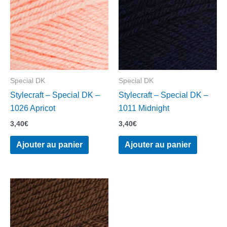
Special DK
Special DK
Stylecraft – Special DK –
Stylecraft – Special DK –
1026 Apricot
1011 Midnight
3,40
€
3,40
€
Ajouter au panier
Ajouter au panier