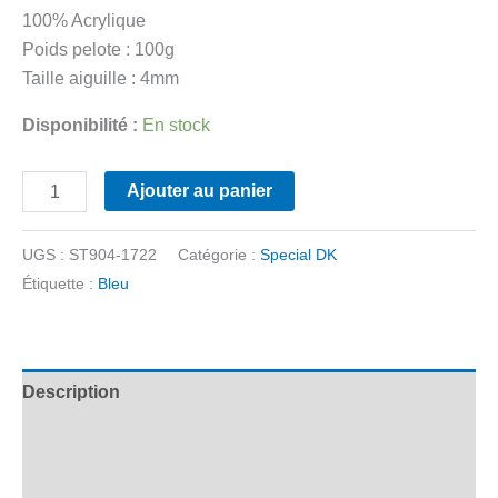
100% Acrylique
Poids pelote : 100g
Taille aiguille : 4mm
Disponibilité :
En stock
quantité
Ajouter au panier
de
Stylecraft
UGS :
ST904-1722
Catégorie :
Special DK
-
Étiquette :
Bleu
Special
DK
-
1722
Description
Storm
Informations complémentaires
Blue
Avis (0)