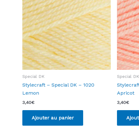
Special DK
Special DK
Stylecraft – Special DK – 1020
Stylecraf
Lemon
Apricot
3,40
€
3,40
€
Ajouter au panier
Ajout