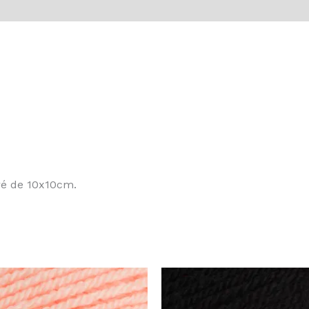
vis (0)
French
Navy
rré de 10x10cm.