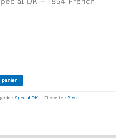
Special DK – 1854 French
 panier
gorie :
Special DK
Étiquette :
Bleu