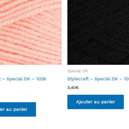
Special DK
t – Special DK – 1026
Stylecraft – Special DK – 1
3,40
€
Ajouter au panier
er au panier