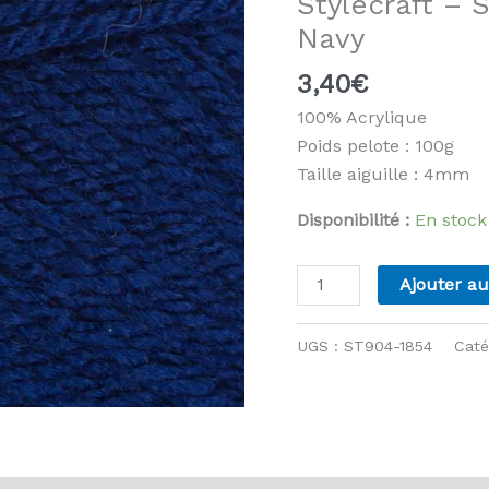
Stylecraft – 
Navy
3,40
€
100% Acrylique
Poids pelote : 100g
Taille aiguille : 4mm
Disponibilité :
En stock
quantité
Ajouter au
de
Stylecraft
UGS :
ST904-1854
Caté
-
Special
DK
-
1854