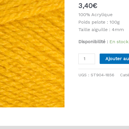
3,40
€
100% Acrylique
Poids pelote : 100g
Taille aiguille : 4mm
Disponibilité :
En stock
quantité
Ajouter au
de
Stylecraft
UGS :
ST904-1856
Caté
-
Special
DK
-
1856
Dandelion