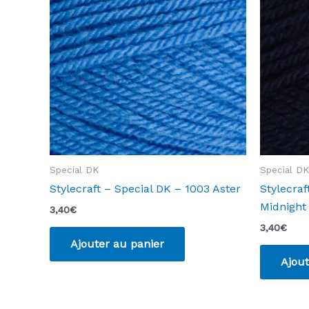
Special DK
Special DK
Stylecraft – Special DK – 1003 Aster
Stylecraf
Midnight
3,40
€
3,40
€
Ajouter au panier
Ajout