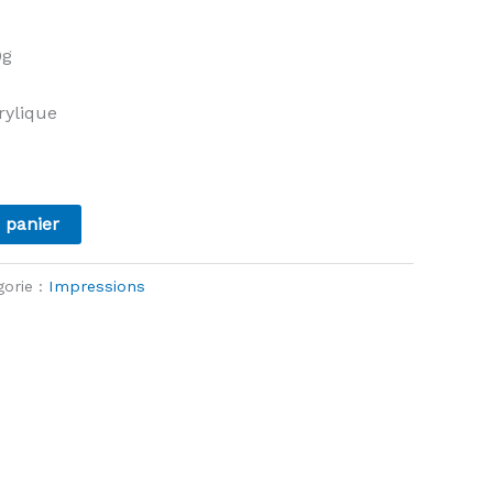
0g
rylique
 panier
gorie :
Impressions