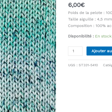
6,00
€
Poids de la pelote : 10
Taille aiguille : 4,5 mm
Composition : 100% ac
Disponibilité :
En stock
quantité
Ajouter au
de
Stylecraft
UGS :
ST331-5410
Caté
-
Impressions
-
5410
Pissaro