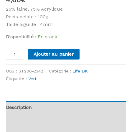
25% laine, 75% Acrylique
Poids pelote : 100g
Taille aiguille : 4mm
Disponibilité :
En stock
quantité
Ajouter au panier
de
Stylecraft
UGS :
ST206-2342
Catégorie :
Life DK
-
Étiquette :
Vert
Life
DK
-
2342
Description
Mint
Informations complémentaires