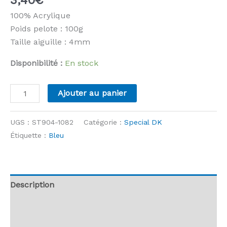
100% Acrylique
Poids pelote : 100g
Taille aiguille : 4mm
Disponibilité :
En stock
quantité
Ajouter au panier
de
Stylecraft
UGS :
ST904-1082
Catégorie :
Special DK
-
Étiquette :
Bleu
Special
DK
-
1082
Description
Bluebell
Informations complémentaires