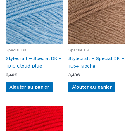
Special DK
Special DK
Stylecraft – Special DK –
Stylecraft – Special DK –
1019 Cloud Blue
1064 Mocha
3,40
€
3,40
€
Ajouter au panier
Ajouter au panier