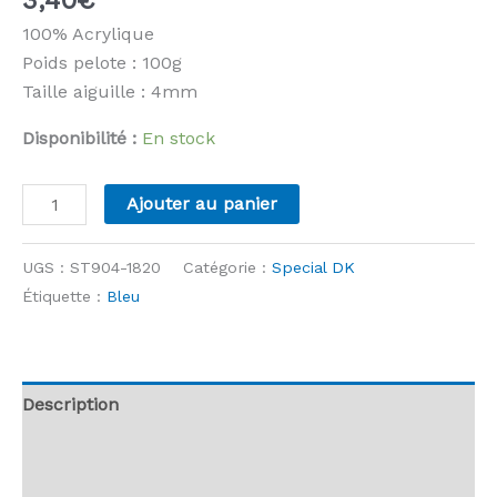
100% Acrylique
Poids pelote : 100g
Taille aiguille : 4mm
Disponibilité :
En stock
quantité
Ajouter au panier
de
Stylecraft
UGS :
ST904-1820
Catégorie :
Special DK
-
Étiquette :
Bleu
Special
DK
-
1820
Description
Duck
Informations complémentaires
Egg