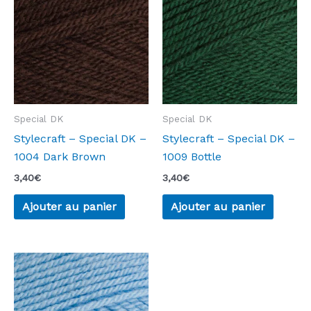
Special DK
Special DK
Stylecraft – Special DK –
Stylecraft – Special DK –
1004 Dark Brown
1009 Bottle
3,40
€
3,40
€
Ajouter au panier
Ajouter au panier